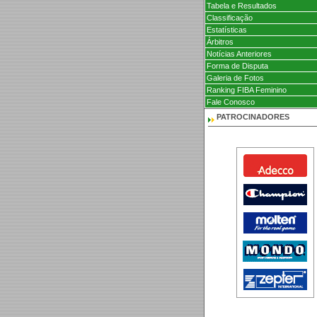
Tabela e Resultados
Classificação
Estatísticas
Árbitros
Notícias Anteriores
Forma de Disputa
Galeria de Fotos
Ranking FIBA Feminino
Fale Conosco
PATROCINADORES