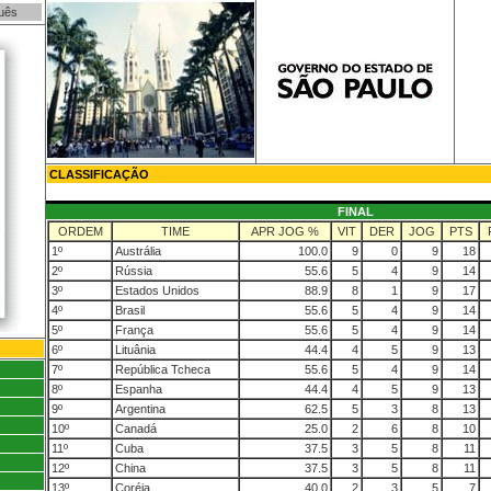
uês
CLASSIFICAÇÃO
FINAL
ORDEM
TIME
APR JOG %
VIT
DER
JOG
PTS
1º
Austrália
100.0
9
0
9
18
2º
Rússia
55.6
5
4
9
14
3º
Estados Unidos
88.9
8
1
9
17
4º
Brasil
55.6
5
4
9
14
5º
França
55.6
5
4
9
14
6º
Lituânia
44.4
4
5
9
13
7º
República Tcheca
55.6
5
4
9
14
8º
Espanha
44.4
4
5
9
13
9º
Argentina
62.5
5
3
8
13
10º
Canadá
25.0
2
6
8
10
11º
Cuba
37.5
3
5
8
11
12º
China
37.5
3
5
8
11
13º
Coréia
40.0
2
3
5
7