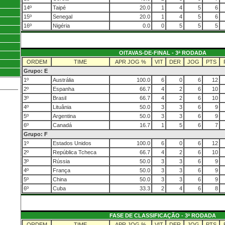
14º
Taipé
20.0
1
4
5
6
15º
Senegal
20.0
1
4
5
6
16º
Nigéria
0.0
0
5
5
5
OITAVAS-DE-FINAL - 3ª RODADA
ORDEM
TIME
APR JOG %
VIT
DER
JOG
PTS
Grupo: E
1º
Austrália
100.0
6
0
6
12
2º
Espanha
66.7
4
2
6
10
3º
Brasil
66.7
4
2
6
10
4º
Lituânia
50.0
3
3
6
9
5º
Argentina
50.0
3
3
6
9
6º
Canadá
16.7
1
5
6
7
Grupo: F
1º
Estados Unidos
100.0
6
0
6
12
2º
República Tcheca
66.7
4
2
6
10
3º
Rússia
50.0
3
3
6
9
4º
França
50.0
3
3
6
9
5º
China
50.0
3
3
6
9
6º
Cuba
33.3
2
4
6
8
FASE DE CLASSIFICAÇÃO - 3ª RODADA
ORDEM
TIME
APR JOG %
VIT
DER
JOG
PTS