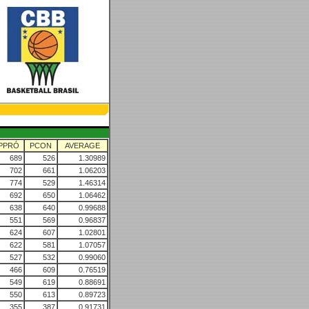
PPRÓ
PCON
AVERAGE
689
526
1.30989
702
661
1.06203
774
529
1.46314
692
650
1.06462
638
640
0.99688
551
569
0.96837
624
607
1.02801
622
581
1.07057
527
532
0.99060
466
609
0.76519
549
619
0.88691
550
613
0.89723
355
387
0.91731