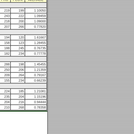
219
199
1.10050
243
222
1.09459
218
200
1.09000
207
266
0.77820
194
120
1.61667
158
123
1.28455
188
245
0.76735
182
234
0.77778
288
198
1.45455
250
206
1.21359
209
264
0.79167
155
234
0.66239
224
185
1.21081
235
204
1.15196
204
216
0.94444
210
268
0.78358