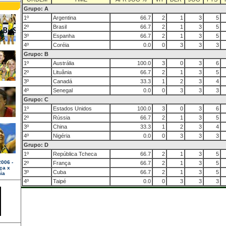
Grupo: A
1º
Argentina
66.7
2
1
3
5
2º
Brasil
66.7
2
1
3
5
3º
Espanha
66.7
2
1
3
5
4º
Coréia
0.0
0
3
3
3
Grupo: B
1º
Austrália
100.0
3
0
3
6
2º
Lituânia
66.7
2
1
3
5
3º
Canadá
33.3
1
2
3
4
4º
Senegal
0.0
0
3
3
3
Grupo: C
1º
Estados Unidos
100.0
3
0
3
6
2º
Rússia
66.7
2
1
3
5
3º
China
33.3
1
2
3
4
4º
Nigéria
0.0
0
3
3
3
Grupo: D
1º
República Tcheca
66.7
2
1
3
5
2º
França
66.7
2
1
3
5
3º
Cuba
66.7
2
1
3
5
4º
Taipé
0.0
0
3
3
3