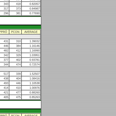
343
418
0.82057
317
373
0.84987
296
381
0.77690
PPRÓ
PCON
AVERAGE
431
310
1.39032
446
384
1.16146
482
412
1.16990
342
329
1.03951
377
402
0.93781
344
474
0.72574
517
339
1.52507
438
404
1.08416
493
446
1.10538
414
410
1.00976
421
477
0.88260
405
475
0.85263
PPRÓ
PCON
AVERAGE