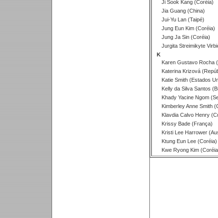
Ji Sook Kang (Coréia)
Jia Guang (China)
Jui-Yu Lan (Taipé)
Jung Eun Kim (Coréia)
Jung Ja Sin (Coréia)
Jurgita Streimikyte Virbi
K
Karen Gustavo Rocha (B
Katerina Krizová (Repúb
Katie Smith (Estados Un
Kelly da Silva Santos (Br
Khady Yacine Ngom (Se
Kimberley Anne Smith (
Klavdia Calvo Henry (C
Krissy Bade (França)
Kristi Lee Harrower (Aus
Ktung Eun Lee (Coréia)
Kwe Ryong Kim (Coréia