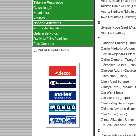
Audrey Sauret-Gillespie
Tabela e Resultados
Aurime Rinkeviciute (Lit
Classificação
Ausra Bimbaite (Lituânia
Estatísticas
Awa Doumbia (Senegal
Árbitros
B
Notícias Anteriores
Belinda Rose Snell (Aust
Forma de Disputa
Bian Lan (China)
Galeria de Fotos
C
Ranking FIBA Feminino
Candace Parker (Estad
Fale Conosco
Carrie Michelle Watson
PATROCINADORES
Cecília Alejandra Peters 
Céline Dumerc (França
Célmence Beikes (Fran
Chelsea Aubry (Canadá
Chen Nan (China)
Chen Xiaoli (China)
Cheryl Ford (Estados U
Chi Wen (Taipé)
Chi-Wen Lin (Taipé)
Chieh-Ping Sun (Taipé)
Chineze Nwagbo (Nigér
Chu-Yi Liu (Taipé)
Cíntia Silva dos Santos (
Claudia Brassard-Riebe
D
Darina Johnova (Repúbl