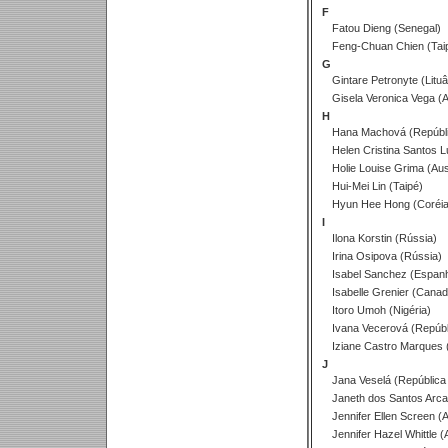
F
Fatou Dieng (Senegal)
Feng-Chuan Chien (Tai
G
Gintare Petronyte (Lituâ
Gisela Veronica Vega (A
H
Hana Machová (Repúbli
Helen Cristina Santos Lu
Holie Louise Grima (Aust
Hui-Mei Lin (Taipé)
Hyun Hee Hong (Coréia
I
Ilona Korstin (Rússia)
Irina Osipova (Rússia)
Isabel Sanchez (Espan
Isabelle Grenier (Canad
Itoro Umoh (Nigéria)
Ivana Vecerová (Repúbl
Iziane Castro Marques (
J
Jana Veselá (República
Janeth dos Santos Arcai
Jennifer Ellen Screen (A
Jennifer Hazel Whittle (A