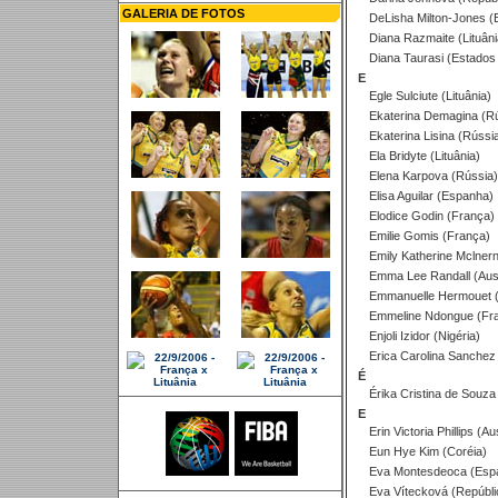
GALERIA DE FOTOS
DeLisha Milton-Jones (
Diana Razmaite (Lituâni
Diana Taurasi (Estados
E
Egle Sulciute (Lituânia)
Ekaterina Demagina (Rú
Ekaterina Lisina (Rússi
Ela Bridyte (Lituânia)
Elena Karpova (Rússia)
Elisa Aguilar (Espanha)
Elodice Godin (França)
Emilie Gomis (França)
Emily Katherine Mclnerny
Emma Lee Randall (Aust
Emmanuelle Hermouet (
Emmeline Ndongue (Fr
Enjoli Izidor (Nigéria)
Erica Carolina Sanchez 
É
Érika Cristina de Souza 
E
Erin Victoria Phillips (Aus
Eun Hye Kim (Coréia)
Eva Montesdeoca (Esp
Eva Vítecková (Repúbli