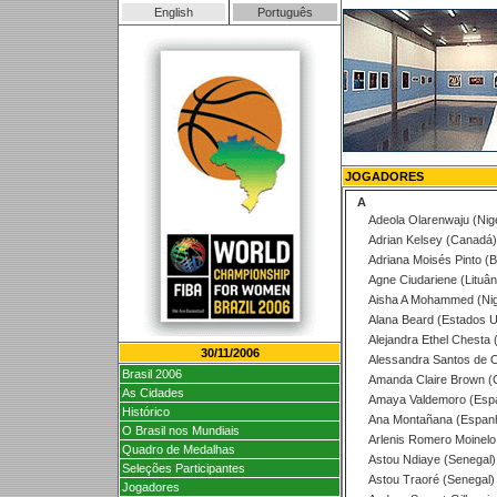
English
Português
JOGADORES
A
Adeola Olarenwaju (Nigé
Adrian Kelsey (Canadá)
Adriana Moisés Pinto (Br
Agne Ciudariene (Lituân
Aisha A Mohammed (Nig
Alana Beard (Estados U
Alejandra Ethel Chesta 
30/11/2006
Alessandra Santos de Oli
Brasil 2006
Amanda Claire Brown (
As Cidades
Amaya Valdemoro (Esp
Histórico
Ana Montañana (Espan
O Brasil nos Mundiais
Arlenis Romero Moinelo
Quadro de Medalhas
Astou Ndiaye (Senegal)
Seleções Participantes
Astou Traoré (Senegal)
Jogadores