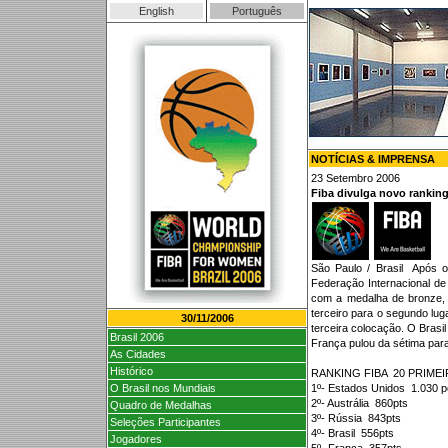
English
Português
NOTÍCIAS & IMPRENSA
23 Setembro 2006
Fiba divulga novo rankin
São Paulo / Brasil  Após
Federação Internacional de
com a medalha de bronze, c
terceiro para o segundo lug
30/11/2006
terceira colocação. O Brasi
Brasil 2006
França pulou da sétima para
As Cidades
Histórico
RANKING FIBA  20 PRI
O Brasil nos Mundiais
1º- Estados Unidos  1.030 p
2º- Austrália  860pts
Quadro de Medalhas
3º- Rússia  843pts
Seleções Participantes
4º- Brasil  556pts
Jogadores