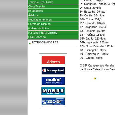
5º- França  357pts
Tabela e Resultados
6º- República Tcheca  304p
Classificação
7º- Cuba  297pts
Estatísticas
8º- Espanha  294pts
Árbitros
9º- Coréia  284,9pts
10º- China  251,5
Notícias Anteriores
11º- Canadá  184pts
Forma de Disputa
12º- Argentina  162,4
Galeria de Fotos
13º- Lituânia  159pts
Ranking FIBA Feminino
14º- Polônia  154pts
Fale Conosco
15º- Japão  123,5pts
PATROCINADORES
16º- Iugoslávia  122pts
17º- Nova Zelândia  112pts
18º- Senegal  109pts
19º- Eslováquia  98pts
20º- Grécia  88pts
O 15º Campeonato Mundial F
da Nossa Caixa Nosso Ban